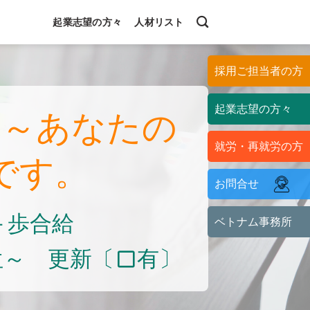
起業志望の方々
人材リスト
採用ご担当者の方
起業志望の方々
い～あなたの
就労・再就労の方
です。
お問合せ
＋歩合給
ベトナム事務所
位～ 更新〔
有〕