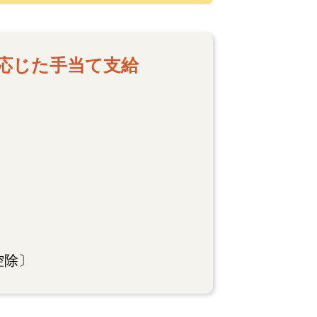
応じた手当て支給
控除〕