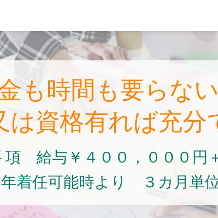
技術交流社団
金も時間も要らな
又は資格有れば充分
 要 項 給与￥４００，０００円
２年着任可能時より ３カ月単