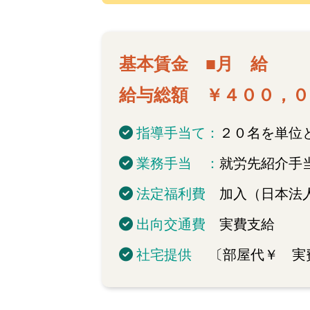
基本賃金 ■月 給 
給与総額 ￥４００，０
指導手当て：
２０名を単位と
業務手当 ：
就労先紹介手
法定福利費
加入（日本法
出向交通費
実費支給
社宅提供
〔部屋代￥ 実費