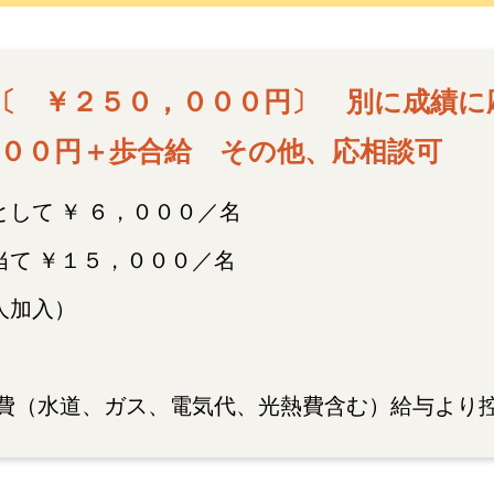
〔 ￥２５０，０００円〕 別に成績に
００円＋歩合給 その他、応相談可
して ￥ ６，０００／名
当て ￥１５，０００／名
人加入）
（水道、ガス、電気代、光熱費含む）給与より