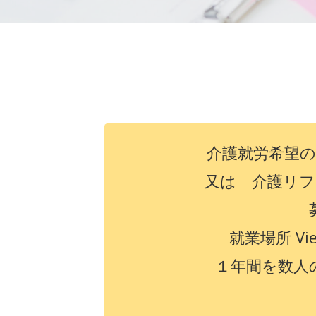
介護就労希望
又は 介護リフ
就業場所 V
１年間を数人