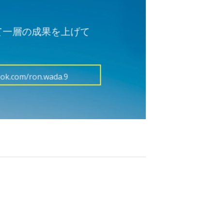
開して一層の成果を上げて
ok.com/ron.wada.9