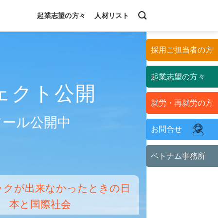
起業志望の方々
人材リスト
採用ご担当者の方
起業志望の方々
ェクト公開
就労・再就労の方
ツール公開中
お問合せ
中
ベトナム事務所
ックが出来なかったときの日
本と国際社会