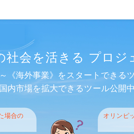
技術交流社団
の社会を活きる プロジ
～《海外事業》をスタートできる
国内市場を拡大できるツール公開
た場合の
オリンピ