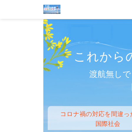
Skip
一般社団法人 海外
to
content
これから
渡航無しで
コロナ禍の対応を間違っ
国際社会