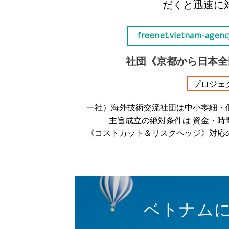
だくと迅速に
freenet.vietnam-agenc
社団《京都から日本全国 Vi
プロジェ
一社）海外技術交流社団は中小零細・
主旨成立の絶対条件は 資金・時
《コストカット＆リスクヘッジ》対応
ベトナム