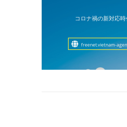
コロナ禍の新対応時代に
freenet.vietnam-agen